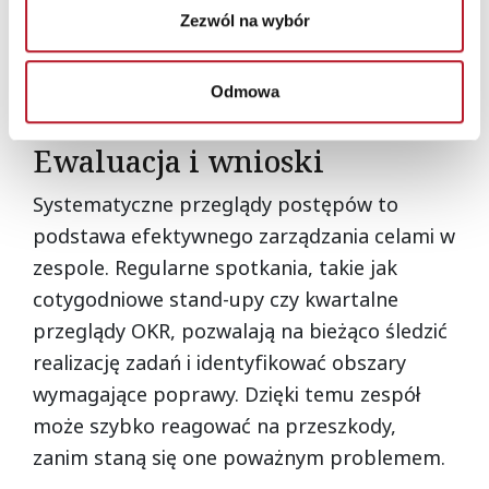
ogólny wynik. Angażowanie zespołu w proces
Zezwól na wybór
wyznaczania celów i regularne świętowanie
sukcesów dodatkowo wzmacnia poczucie
Odmowa
odpowiedzialności i integruje grupę.
Ewaluacja i wnioski
Systematyczne przeglądy postępów to
podstawa efektywnego zarządzania celami w
zespole. Regularne spotkania, takie jak
cotygodniowe stand-upy czy kwartalne
przeglądy OKR, pozwalają na bieżąco śledzić
realizację zadań i identyfikować obszary
wymagające poprawy. Dzięki temu zespół
może szybko reagować na przeszkody,
zanim staną się one poważnym problemem.