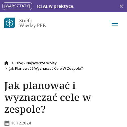
Przejdź do treści
az
Agenci AI w praktyce
.
[WARSZTATY]
Ścieżka nawigacyjna
Blog - Najnowsze Wpisy
Przejdź na stronę główną
Jak Planować I Wyznaczać Cele W Zespole?
Jak planować i
wyznaczać cele w
zespole?
10.12.2024