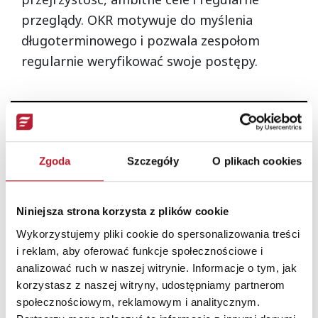
przejrzystość, ambitne cele i regularne
przeglądy. OKR motywuje do myślenia
długoterminowego i pozwala zespołom
regularnie weryfikować swoje postępy.
Kultura Innowacyjna
Zgoda
Szczegóły
O plikach cookies
Firmy
Niniejsza strona korzysta z plików cookie
Poznaj sekret efektywnych i zaangażowanych
zespołów. Zapraszamy na praktyczny kurs
Wykorzystujemy pliki cookie do spersonalizowania treści
przygotowany z dr Iwo Zmyślonym.
i reklam, aby oferować funkcje społecznościowe i
analizować ruch w naszej witrynie. Informacje o tym, jak
korzystasz z naszej witryny, udostępniamy partnerom
Rozpocznij kurs
społecznościowym, reklamowym i analitycznym.