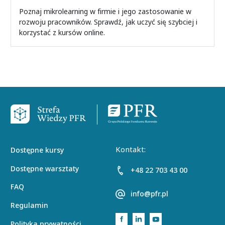
Poznaj mikrolearning w firmie i jego zastosowanie w
rozwoju pracowników. Sprawdź, jak uczyć się szybciej i
korzystać z kursów online.
Stopka
Kontakt:
Dostępne kursy
Dostępne warsztaty
+48 22 703 43 00
FAQ
info@pfr.pl
Regulamin
Link do facebooka Polskie
Link do linkedina Pols
Link do youtube'a 
Polityka prywatności