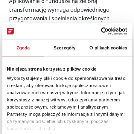
Aplikowanie o fundusze na zieloną
transformację wymaga odpowiedniego
przygotowania i spełnienia określonych
wymagań. Przedsiębiorcy powinni najpierw
zapoznać się z dostępnością programów i
warunkami aplikacyjnymi. Następnie
Zgoda
Szczegóły
O plikach cookies
przygotować niezbędne dokumenty, które
będą potwierdzać cel i efektywność
Niniejsza strona korzysta z plików cookie
inwestycji. Warto także skorzystać z
konsultacji z ekspertami, którzy pomogą w
Wykorzystujemy pliki cookie do spersonalizowania treści
i reklam, aby oferować funkcje społecznościowe i
opracowaniu biznesplanu i wniosku
analizować ruch w naszej witrynie. Informacje o tym, jak
aplikacyjnego.
korzystasz z naszej witryny, udostępniamy partnerom
społecznościowym, reklamowym i analitycznym.
Krok po kroku – jak
Partnerzy mogą połączyć te informacje z innymi danymi
przygotować wniosek o
otrzymanymi od Ciebie lub uzyskanymi podczas
dofinansowanie?
korzystania z ich usług.