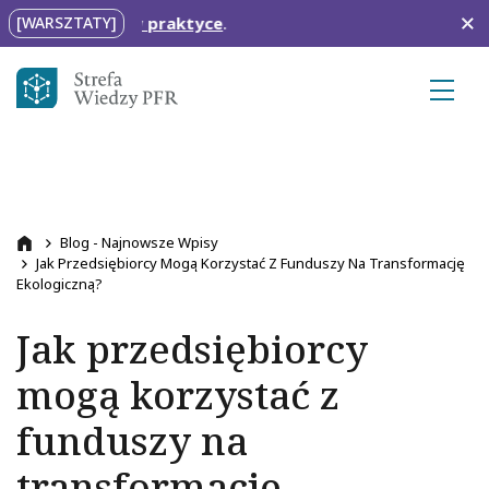
Przejdź do treści
Nowe terminy
[WARSZTATY]
Ścieżka nawigacyjna
Blog - Najnowsze Wpisy
Przejdź na stronę główną
Jak Przedsiębiorcy Mogą Korzystać Z Funduszy Na Transformację
Ekologiczną?
Jak przedsiębiorcy
mogą korzystać z
funduszy na
transformację