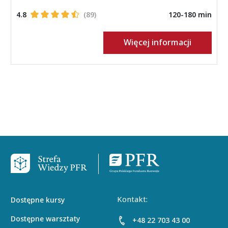
4.8
(89)
120-180 min
Więcej informacji
Stopka
Kontakt:
Dostępne kursy
Dostępne warsztaty
+48 22 703 43 00