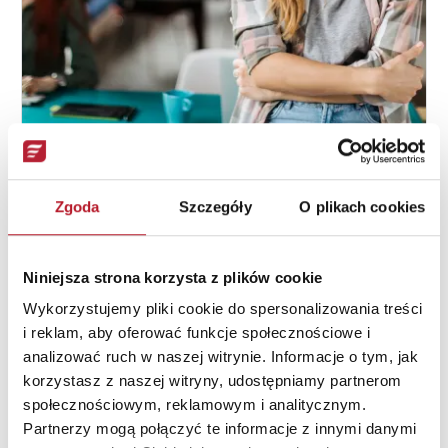
Przejdź do pełnego wpisu
Jak założyć własną firmę?
Kurs "Jak założyć własną firmę?" to kompendium wiedzy
Zgoda
Szczegóły
O plikach cookies
dla początkujących przedsiębiorców i start-upowców,
które omawia problematykę założenia działalności
gospodarczej.
Niniejsza strona korzysta z plików cookie
Finanse
Prawo
Wykorzystujemy pliki cookie do spersonalizowania treści
4.7
(262)
120-180 min
i reklam, aby oferować funkcje społecznościowe i
analizować ruch w naszej witrynie. Informacje o tym, jak
Więcej informacji
korzystasz z naszej witryny, udostępniamy partnerom
społecznościowym, reklamowym i analitycznym.
Partnerzy mogą połączyć te informacje z innymi danymi