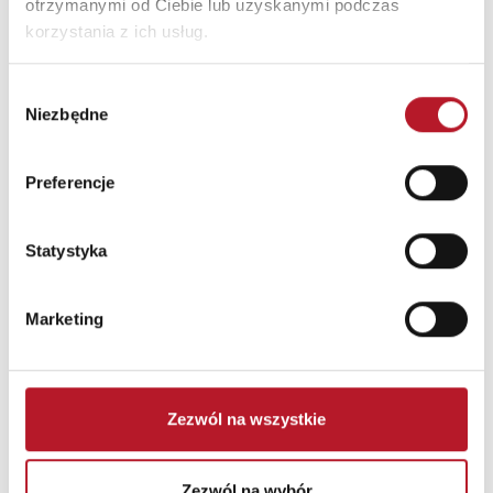
otrzymanymi od Ciebie lub uzyskanymi podczas
korzystania z ich usług.
Wybór
Niezbędne
zgody
Preferencje
Statystyka
Marketing
Zezwól na wszystkie
Przejdź do pełnego wpisu
Automatyzacja i robotyzacja firmy
Zezwól na wybór