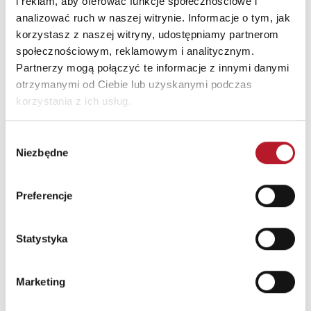
i reklam, aby oferować funkcje społecznościowe i
analizować ruch w naszej witrynie. Informacje o tym, jak
korzystasz z naszej witryny, udostępniamy partnerom
społecznościowym, reklamowym i analitycznym.
Dla kogo?
Partnerzy mogą połączyć te informacje z innymi danymi
otrzymanymi od Ciebie lub uzyskanymi podczas
Przedsiębiorców
, którzy chcą zgłębić ocenę
podwójnej istotności i zrozumieć nowe
korzystania z ich usług.
wymagania raportowania ESG.
Menadżerów i liderów biznesu
, którzy szukają
Wybór
praktycznego podejścia do wdrażania zasad ESG
Niezbędne
zgody
i oceny podwójnej istotności.
Specjalistów ds. zrównoważonego rozwoju
,
którzy chcą skuteczniej wdrażać standardy ESG.
Preferencje
Pracowników działów raportowania i
finansów
, którzy odpowiadają za
przygotowanie zgodnych z przepisami raportów
Statystyka
ESG i wdrażanie nowych standardów.
Każdego, kto chce być na bieżąco
z
najnowszymi regulacjami ESG i ich wpływem na
Marketing
rynek.