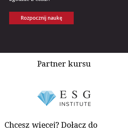
Rozpocznij naukę
Partner kursu
Chcesz więcej? Dołącz do
Formatted text