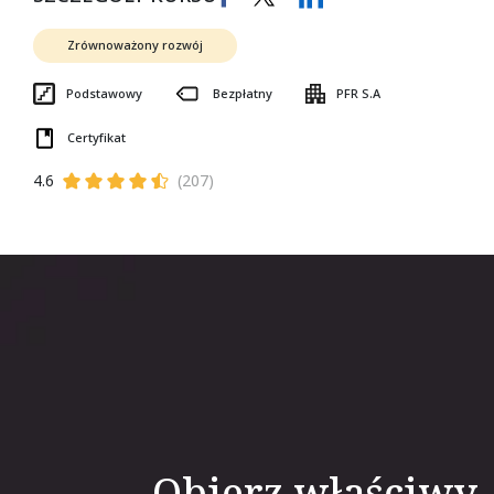
Zrównoważony rozwój
Podstawowy
Bezpłatny
PFR S.A
Certyfikat
4.6
(207)
Obierz właściwy