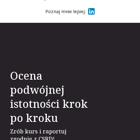
Poznaj mnie lepiej:
Link do informacji o au
torze
Ocena
podwójnej
istotności krok
po kroku
Zrób kurs i raportuj
zgodnie z CSRD!