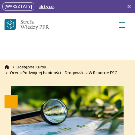
Przejdź do treści
Nowe term
[WARSZTATY]
Ścieżka nawigacyjna
Dostępne Kursy
Przejdź na stronę główną
Ocena Podwójnej Istotności – Drogowskaz W Raporcie ESG.