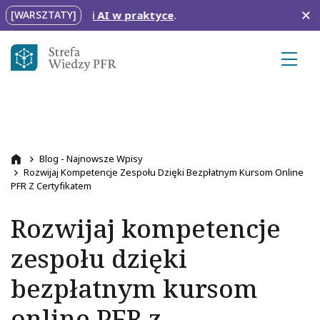
Przejdź do treści
z
Agenci AI w praktyce
.
[WARSZTATY]
Ścieżka nawigacyjna
Blog - Najnowsze Wpisy
Przejdź na stronę główną
Rozwijaj Kompetencje Zespołu Dzięki Bezpłatnym Kursom Online
PFR Z Certyfikatem
Rozwijaj kompetencje
zespołu dzięki
bezpłatnym kursom
online PFR z