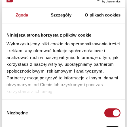
która realnie wpływa na jakość pracy.
Zgoda
Szczegóły
O plikach cookies
Od czego zacząć, jeśli dopiero
wchodzisz w świat
Niniejsza strona korzysta z plików cookie
bezpłatnych kursów?
Wykorzystujemy pliki cookie do spersonalizowania treści
i reklam, aby oferować funkcje społecznościowe i
Na początku nie warto sięgać po najbardziej
analizować ruch w naszej witrynie. Informacje o tym, jak
zaawansowane materiały. O wiele
korzystasz z naszej witryny, udostępniamy partnerom
skuteczniejsze jest budowanie fundamentów
społecznościowym, reklamowym i analitycznym.
- zwłaszcza gdy dopiero poznajesz nowy
Partnerzy mogą połączyć te informacje z innymi danymi
otrzymanymi od Ciebie lub uzyskanymi podczas
obszar. Najlepiej wybrać taki temat, który
korzystania z ich usług.
jest potrzebny już teraz: może to być
produktywność, technologia, praca z
Wybór
danymi, komunikacja albo podstawy
Niezbędne
zgody
współczesnego biznesu.