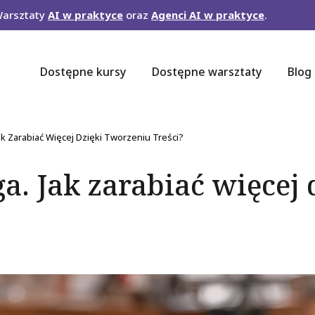
Warsztaty
AI w praktyce
oraz
Agenci AI w praktyce
.
Dostępne kursy
Dostępne warsztaty
Blog
na
k Zarabiać Więcej Dzięki Tworzeniu Treści?
a. Jak zarabiać więcej 