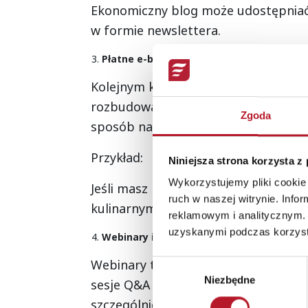
Ekonomiczny blog może udostępniać 
w formie newslettera.
Płatne e-booki oparte na treściach bloga
Kolejnym krokiem w monetyzacji treśc
rozbudować je w formie bardziej kom
Zgoda
sposób na pasywny dochód.
Przykład:
Niniejsza strona korzysta z
Wykorzystujemy pliki cookie 
Jeśli masz blog o zdrowym stylu życ
ruch w naszej witrynie. Inf
kulinarnymi.
reklamowym i analitycznym. 
uzyskanymi podczas korzysta
Webinary i warsztaty na żywo
Webinary to świetny sposób na bezpo
Wybór
Niezbędne
zgody
sesje Q&A na żywo, bazując na treśc
szczególnie jeśli wiedzą, że jesteś e