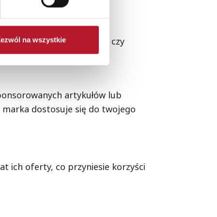
radzenia sobie ze stresem czy
ezwól na wszystkie
 sponsorowanych artykułów lub
e marka dostosuje się do twojego
at ich oferty, co przyniesie korzyści