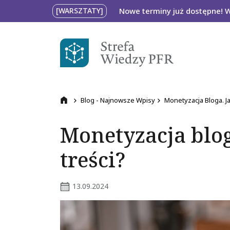
Przejdź do treści
Nowe terminy już dostępne! 
[WARSZTATY]
Ścieżka nawigacyj
Blog - Najnowsze Wpisy
Monetyzacja Bloga. Ja
Przejdź na stronę główną
Monetyzacja blog
treści?
13.09.2024