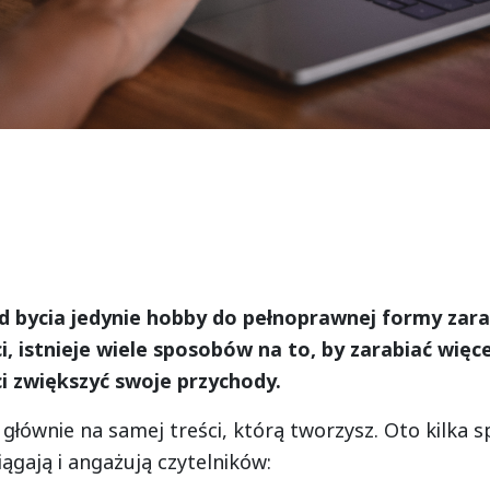
 bycia jedynie hobby do pełnoprawnej formy zarab
i, istnieje wiele sposobów na to, by zarabiać wię
i zwiększyć swoje przychody.
łównie na samej treści, którą tworzysz. Oto kilka s
ągają i angażują czytelników: