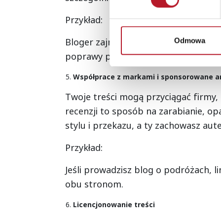
Przykład:
Bloger zajmujący się rozwojem osob
Odmowa
poprawy produktywności.
Współprace z markami i sponsorowane a
Twoje treści mogą przyciągać firmy,
recenzji to sposób na zarabianie, op
stylu i przekazu, a ty zachowasz aut
Przykład:
Jeśli prowadzisz blog o podróżach, lin
obu stronom.
Licencjonowanie treści