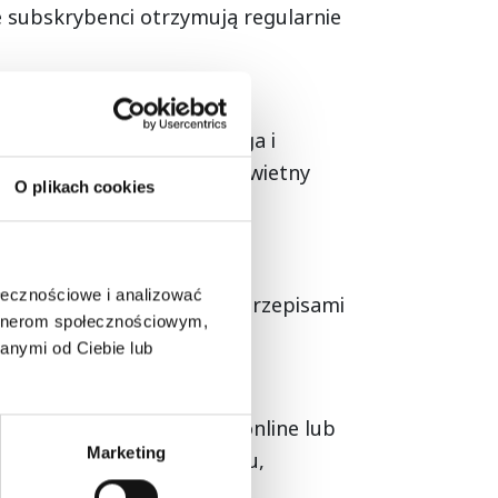
 subskrybenci otrzymują regularnie
 najlepsze artykuły z bloga i
zenia, a ich sprzedaż to świetny
O plikach cookies
ołecznościowe i analizować
, poradami zdrowotnymi i przepisami
artnerom społecznościowym,
anymi od Ciebie lub
ne warsztaty, szkolenia online lub
Marketing
interaktywną formę przekazu,