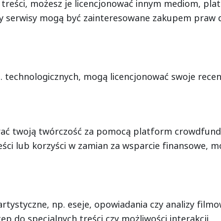
we treści, możesz je licencjonować innym mediom, pl
 serwisy mogą być zainteresowane zakupem praw do
. technologicznych, mogą licencjonować swoje recen
ać twoją twórczość za pomocą platform crowdfundin
ści lub korzyści w zamian za wsparcie finansowe, 
artystyczne, np. eseje, opowiadania czy analizy fil
p do specjalnych treści czy możliwości interakcji.