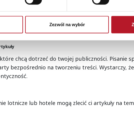
istym może organizować webinary na temat technik 
Zezwól na wybór
Z
rtykuły
 które chcą dotrzeć do twojej publiczności. Pisanie
arty bezpośrednio na tworzeniu treści. Wystarczy, ż
entyczność.
ie lotnicze lub hotele mogą zlecić ci artykuły na tem