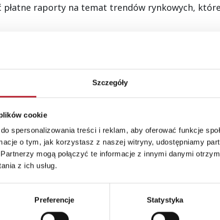
płatne raporty na temat trendów rynkowych, które
i jest napisanie i sprzedaż e-booków. Możesz zebrać
pleksowego przewodnika. E-booki są łatwe do stwor
Szczegóły
 plików cookie
do spersonalizowania treści i reklam, aby oferować funkcje sp
ia, możesz stworzyć e-book z planami dietetycznymi
ormacje o tym, jak korzystasz z naszej witryny, udostępniamy p
Partnerzy mogą połączyć te informacje z innymi danymi otrzym
nia z ich usług.
średni kontakt z odbiorcami. Możesz prowadzić płat
Preferencje
Statystyka
iach z bloga. Odbiorcy chętnie zapłacą za bardziej 
kspertem w swojej dziedzinie.