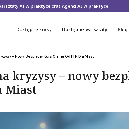
Warsztaty
AI w praktyce
oraz
Agenci AI w praktyce
.
Dostępne kursy
Dostępne warsztaty
Blog
na
yzysy – Nowy Bezpłatny Kurs Online Od PFR Dla Miast
na kryzysy – nowy bezp
a Miast