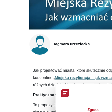
Dagmara Brzeziecka
Formatted text
Jak projektować miasta, które skutecznie o
kurs online „
Miejska rezyliencja – jak wz
różnych dziedzin. Kurs jest dostępny bezpła
Praktyczna wiedza dla każdego, kto myśli 
To propozycja skierowana do szerokiego gr
Zgoda