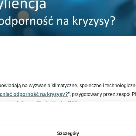
dpowiadają na wyzwania klimatyczne, społeczne i technologicz
macniać odporność na kryzysy?
”, przygotowany przez zespół P
tnie na platformie Strefa Wiedzy PFR.
o przyszłości miast
ona odbiorców – od samorządowców i urbanistów, po liderów sp
Szczegóły