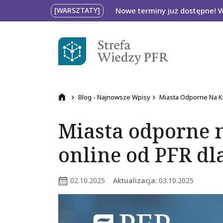
Przejdź do treści
Nowe terminy już dostępne! 
[WARSZTATY]
Ścieżka nawigacyj
Blog - Najnowsze Wpisy
Miasta Odporne Na Kr
Przejdź na stronę główną
Miasta odporne 
online od PFR dl
02.10.2025
Aktualizacja:
03.10.2025