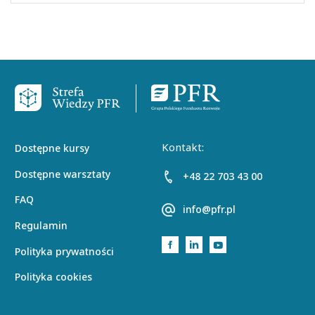
Stopka
Kontakt:
Dostępne kursy
Dostępne warsztaty
+48 22 703 43 00
FAQ
info@pfr.pl
Regulamin
Link do facebooka Polskie
Link do linkedina Pols
Link do youtube'a 
Polityka prywatności
Polityka cookies