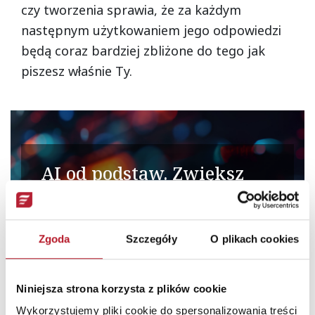
czy tworzenia sprawia, że za każdym
następnym użytkowaniem jego odpowiedzi
będą coraz bardziej zbliżone do tego jak
piszesz właśnie Ty.
AI od podstaw. Zwiększ
efektywność w pracy.
Wykorzystaj potencjał sztucznej inteligencji.
Działaj szybciej i efektywniej ze wsparciem
Zgoda
Szczegóły
O plikach cookies
generatywnych narzędzi AI.
Niniejsza strona korzysta z plików cookie
Rozpocznij kurs
Wykorzystujemy pliki cookie do spersonalizowania treści