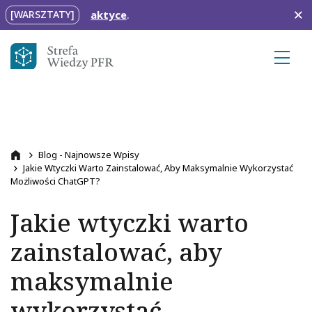
Przejdź do treści
Nowe terminy j
[WARSZTATY]
Ścieżka nawigacyjna
Blog - Najnowsze Wpisy
Przejdź na stronę główną
Jakie Wtyczki Warto Zainstalować, Aby Maksymalnie Wykorzystać
Możliwości ChatGPT?
Jakie wtyczki warto
zainstalować, aby
maksymalnie
wykorzystać