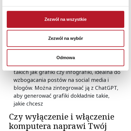
artykułów blogowych, raportów czy
postów na social media. Wordsmith
Zezwól na wszystkie
wykorzystuje sztuczną inteligencję do
tworzenia dobrze napisanych,
angażujących treści na podstawie
Zezwól na wybór
wprowadzonych danych;
Canva
– Aplikacja i też wtyczka, która
Odmowa
pomaga w tworzeniu wizualnych treści,
takich jak grafiki czy infografiki, idealna do
wzbogacania postów na social media i
blogów. Można zintegrować ją z ChatGPT,
aby generować grafiki dokładnie takie,
jakie chcesz
Czy wyłączenie i włączenie
komputera naprawi Twój