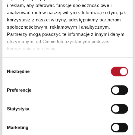
i reklam, aby oferować funkcje społecznościowe i
analizować ruch w naszej witrynie. Informacje o tym, jak
korzystasz z naszej witryny, udostępniamy partnerom
społecznościowym, reklamowym i analitycznym.
Tutaj wtyczki, które z
Formatted text
Partnerzy mogą połączyć te informacje z innymi danymi
otrzymanymi od Ciebie lub uzyskanymi podczas
ChatGPT wspierają w jego
korzystania z ich usług.
pracy jest bez liku:
ai
– To wtyczka do generowania
Wybór
Niezbędne
zgody
kreatywnych treści, która pomoże ci
tworzyć nagłówki, opisy i hasła reklamowe
w mgnieniu oka. Dzięki zastosowaniu
Preferencje
zaawansowanych algorytmów językowych,
Copy.ai oferuje bogaty zestaw opcji, które
Statystyka
dostosujesz do swoich potrzeb;
Wordsmith
– Wtyczka do automatycznego
Marketing
generowania treści, idealna do pisania